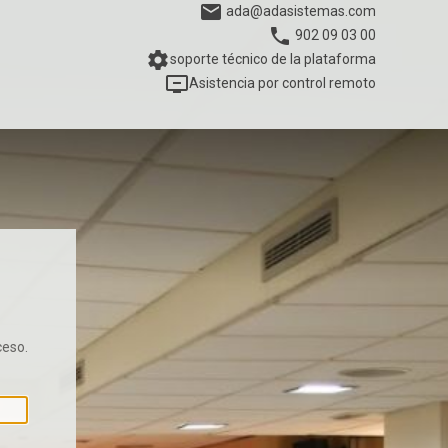
email
ada@adasistemas.com
phone
902 09 03 00
settings
soporte técnico de la plataforma
remove_from_queue
Asistencia por control remoto
ceso.