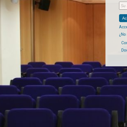
Acce
¿No 
Co
Do